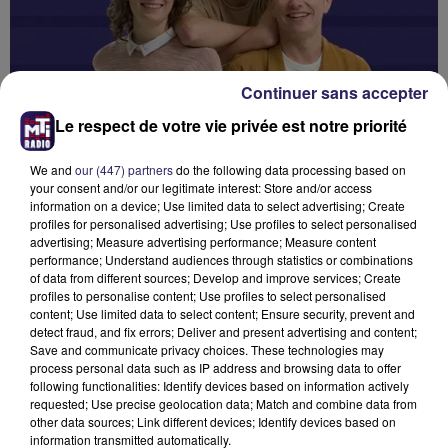
Continuer sans accepter
Le respect de votre vie privée est notre priorité
We and
our (447) partners
do the following data processing based on
your consent and/or our legitimate interest: Store and/or access
information on a device; Use limited data to select advertising; Create
profiles for personalised advertising; Use profiles to select personalised
advertising; Measure advertising performance; Measure content
performance; Understand audiences through statistics or combinations
of data from different sources; Develop and improve services; Create
profiles to personalise content; Use profiles to select personalised
content; Use limited data to select content; Ensure security, prevent and
REPLAY MTI FAMILY
detect fraud, and fix errors; Deliver and present advertising and content;
Save and communicate privacy choices. These technologies may
Retrouvez les meilleurs moments de la MTI FAMILY !
process personal data such as IP address and browsing data to offer
following functionalities: Identify devices based on information actively
requested; Use precise geolocation data; Match and combine data from
other data sources; Link different devices; Identify devices based on
information transmitted automatically.