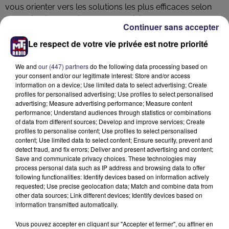
vous orienter vers les solutions les plus efficaces selon
vos objectifs, vos cibles, votre activité et votre budget.
Continuer sans accepter
Que vous optiez pour une campagne 100 % radio ou un
Le respect de votre vie privée est notre priorité
dispositif multicanal, nous gérons l’ensemble du projet.
Grâce à notre studio de production intégré, votre
We and
our (447) partners
do the following data processing based on
campagne est livrée clé en main !
your consent and/or our legitimate interest: Store and/or access
information on a device; Use limited data to select advertising; Create
profiles for personalised advertising; Use profiles to select personalised
QUEL BUDGET PRÉVOIR POUR UNE CAMPAGNE
advertising; Measure advertising performance; Measure content
performance; Understand audiences through statistics or combinations
RADIO ?
of data from different sources; Develop and improve services; Create
profiles to personalise content; Use profiles to select personalised
Le coût d’une campagne radio varie en fonction de
content; Use limited data to select content; Ensure security, prevent and
detect fraud, and fix errors; Deliver and present advertising and content;
plusieurs critères : durée du message, fréquence de
Save and communicate privacy choices. These technologies may
diffusion, zone de couverture et créneau horaire. Pour
process personal data such as IP address and browsing data to offer
une estimation précise, contactez-nous : nous vous
following functionalities: Identify devices based on information actively
requested; Use precise geolocation data; Match and combine data from
proposerons un devis sur mesure, en phase avec vos
other data sources; Link different devices; Identify devices based on
besoins de communication.
information transmitted automatically.
Vous pouvez accepter en cliquant sur "Accepter et fermer", ou affiner en