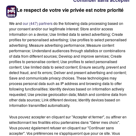
domestiques en évitant les paroles blessantes. Tâchez
Le respect de votre vie privée est notre priorité
d'être aimable et de ne pas céder à des coups de tête que
vous regretteriez. Réfléchissez un peu plus, et essayez de
We and
our (447) partners
do the following data processing based on
contrôler votre tendance à la contradiction.
your consent and/or our legitimate interest: Store and/or access
information on a device; Use limited data to select advertising; Create
profiles for personalised advertising; Use profiles to select personalised
Horoscope G ¿½meaux - Vie sociale
advertising; Measure advertising performance; Measure content
Sachez savourer à fond l'affection que l'on vous porte.
performance; Understand audiences through statistics or combinations
of data from different sources; Develop and improve services; Create
Non seulement elle vous facilitera la vie en vous aidant à
profiles to personalise content; Use profiles to select personalised
résoudre vos problèmes, mais encore elle comblera les
content; Use limited data to select content; Ensure security, prevent and
désirs de votre coeur. Tâchez de cultiver un climat de
detect fraud, and fix errors; Deliver and present advertising and content;
Save and communicate privacy choices. These technologies may
bienveillance et d'entente cordiale en toutes
process personal data such as IP address and browsing data to offer
circonstances.
following functionalities: Identify devices based on information actively
requested; Use precise geolocation data; Match and combine data from
other data sources; Link different devices; Identify devices based on
Horoscope G ¿½meaux - Citation du jour
information transmitted automatically.
Les caresses sont aussi nécessaires à la vie des
sentiments que les feuilles le sont aux arbres. Sans elles,
Vous pouvez accepter en cliquant sur "Accepter et fermer", ou affiner en
sélectionnant les finalités et/ou partenaires dans "Gérer mes choix".
l'amour meurt par la racine (Nathaniel Hawthorne).
Vous pouvez également refuser en cliquant sur "Continuer sans
accepter". Vos préférences ne s'appliqueront que pour ce site. Vous