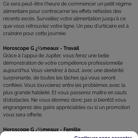
Ce sera peut-être l'heure de commencer un petit régime
alimentaire pour contrecarrer les effets néfastes des
récents excès. Surveillez votre alimentation jusqu'à ce
que vous retrouviez votre ligne. Un peu d'urticaire est à
craindre pour cette journée.
Horoscope G ¿½meaux - Travail
Grâce à l'appui de Jupiter, vous ferez une belle
démonstration de votre compétence professionnelle
aujourd'hui. Vous viendrez à bout, avec une dextérité
surprenante, de toutes les tâches qui vous seront
confiées. Vous louvoierez entre les problèmes avec la
plus grande habileté. Et vous passerez maître en sauts
d'obstacles. Ne vous étonnez donc pas si bientôt vous
engrangerez des gains appréciables ou si un promotion
vous sera offerte.
Horoscope G ¿½meaux - Famille
Conseil de Neptune : sachez éviter les orages
Continuer sans accepter