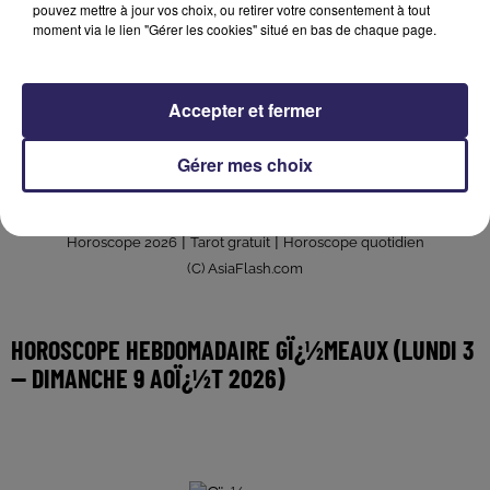
Horoscope G ¿½meaux - Nombre de chance
pouvez mettre à jour vos choix, ou retirer votre consentement à tout
moment via le lien "Gérer les cookies" situé en bas de chaque page.
798
Horoscope G ¿½meaux - Clin d'oeil
Accepter et fermer
Cessez de redouter des problèmes, le plus souvent
imaginaires ou exagérés. C'est en sachant apprécier les
Gérer mes choix
côtés positifs de votre vie que vous vous donnerez de la
confiance.
|
|
Horoscope 2026
Tarot gratuit
Horoscope quotidien
(C) AsiaFlash.com
HOROSCOPE HEBDOMADAIRE GÏ¿½MEAUX (LUNDI 3
-- DIMANCHE 9 AOÏ¿½T 2026)