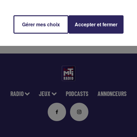
Gérer mes choix
Accepter et fermer
le meilleur de vos classiques MTI entre 19h-22h.
 hits qui ont fait la légende d’MTI !
RADIO
JEUX
PODCASTS
ANNONCEURS