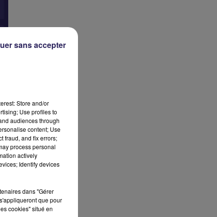
uer sans accepter
erest: Store and/or
tising; Use profiles to
tand audiences through
personalise content; Use
 fraud, and fix errors;
 may process personal
mation actively
vices; Identify devices
rtenaires dans "Gérer
s'appliqueront que pour
les cookies" situé en