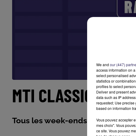
We and
our (447) partn
access information on a 
select personalised ad
statistics or combinatio
profiles to select person
MTI CLASSIQUES
Deliver and present adv
data such as IP address 
requested; Use precise g
based on information tra
Tous les week-ends, remontez le
Vous pouvez accepter en 
mes choix". Vous pouvez
ce site. Vous pouvez met