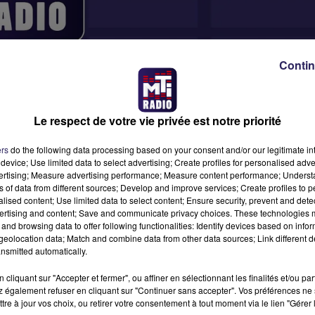
Contin
Le respect de votre vie privée est notre priorité
ers
do the following data processing based on your consent and/or our legitimate int
device; Use limited data to select advertising; Create profiles for personalised adver
vertising; Measure advertising performance; Measure content performance; Unders
ns of data from different sources; Develop and improve services; Create profiles to 
alised content; Use limited data to select content; Ensure security, prevent and detect
ertising and content; Save and communicate privacy choices. These technologies
and browsing data to offer following functionalities: Identify devices based on infor
eolocation data; Match and combine data from other data sources; Link different de
nsmitted automatically.
 temps pendant 3h !
cliquant sur "Accepter et fermer", ou affiner en sélectionnant les finalités et/ou pa
 également refuser en cliquant sur "Continuer sans accepter". Vos préférences ne 
tre à jour vos choix, ou retirer votre consentement à tout moment via le lien "Gérer 