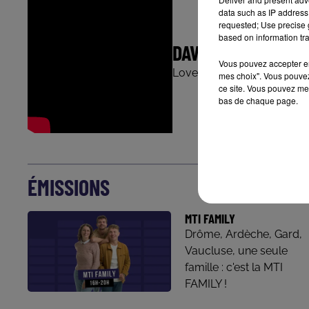
data such as IP address 
requested; Use precise g
based on information tra
DAVID GUETTA
Vous pouvez accepter en 
Love is Gone
mes choix". Vous pouvez
ce site. Vous pouvez met
bas de chaque page.
ÉMISSIONS
MTI FAMILY
Drôme, Ardèche, Gard,
Vaucluse, une seule
famille : c'est la MTI
FAMILY !