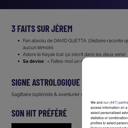
3 FAITS SUR JÉREM
Fan absolu de DAVID GUETTA. L’histoire raconte qu’
aucun témoin).
Adore le Kayak (car ça s’écrit dans les deux sens)
Sa devise
: « Faites-moi un mail »
SIGNE ASTROLOGIQUE
Sagittaire (optimiste & aventurier sauf pour faire Koh-
We and
our (447) partn
access information on a 
SON HIT PRÉFÉRÉ
select personalised ad
statistics or combinatio
profiles to select person
Deliver and present adv