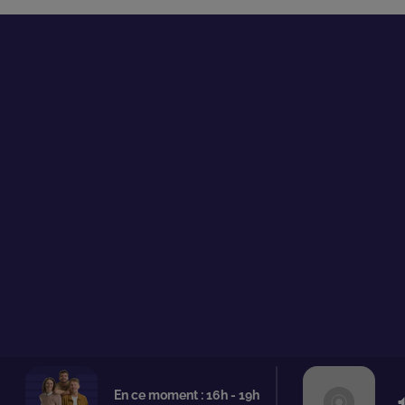
En ce moment :
16
h -
19
h