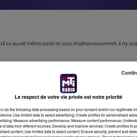
il lui aurait même parlé en 2012 (malheureusement, il n’y ava
Contin
Le respect de votre vie privée est notre priorité
Lanta ou des randos)
ers
do the following data processing based on your consent and/or our legitimate int
device; Use limited data to select advertising; Create profiles for personalised adver
vertising; Measure advertising performance; Measure content performance; Unders
ns of data from different sources; Develop and improve services; Create profiles to 
alised content; Use limited data to select content; Ensure security, prevent and detect
ertising and content; Save and communicate privacy choices. These technologies