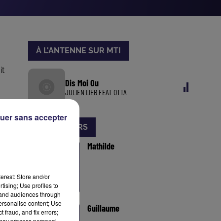
À L'ANTENNE SUR MTI
it
Dis Moi Ou
JULIEN LIEB FEAT OTTA
uer sans accepter
ANIMATEURS
Mathilde
erest: Store and/or
tising; Use profiles to
tand audiences through
personalise content; Use
Guillaume
 fraud, and fix errors;
 may process personal