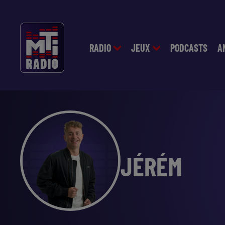
RADIO
JEUX
PODCASTS
A
JÉRÉM